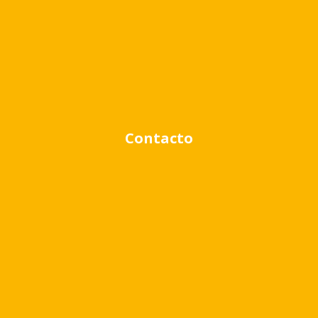
Contacto
Rango de precio:
$0
a
$1,000,000
BUSCAR PROPIEDADES
Quizá te pueda interesar