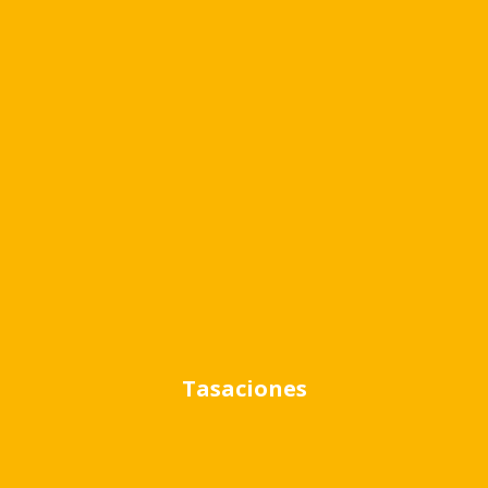
Detalle
Interior
Seguridad
Vista al jardín
Exterior
Quincho
Pileta
Parrilla
Tasaciones
Ubicación