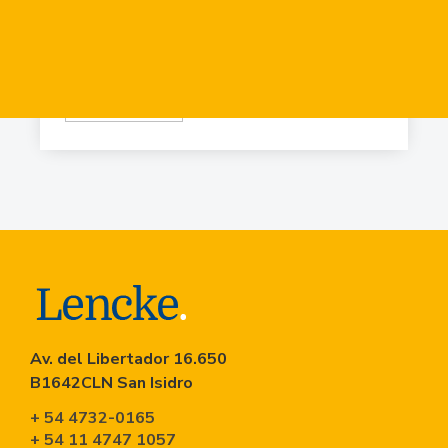
USD
84.919
Virr.-Estacion
USD
90.741
Av. del Libertador 16.650
B1642CLN San Isidro
+ 54 4732-0165
+ 54 11 4747 1057