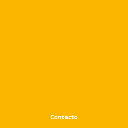
Cambiar moneda
Búsqueda avanzada
Venta
Alquiler
Contacto