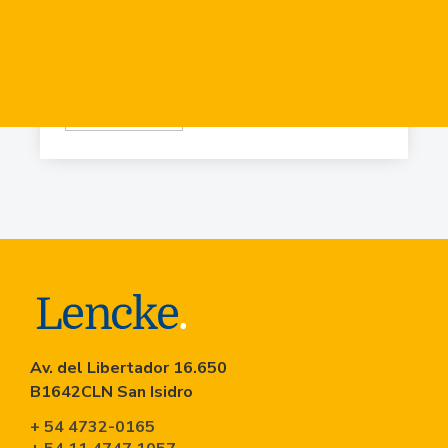
Virr.-Estacion
USD
84.919
Virr.-Estacion
USD
90.741
Av. del Libertador 16.650
B1642CLN San Isidro
+ 54 4732-0165