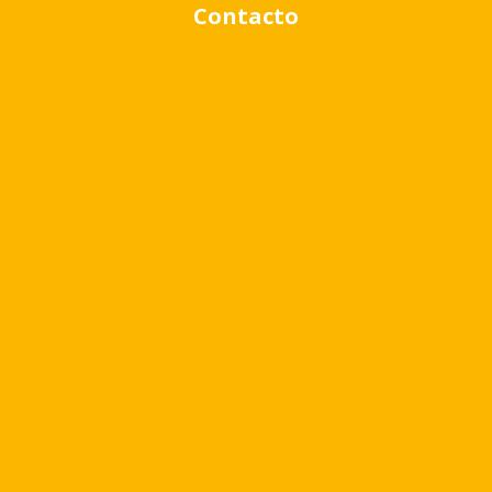
Contacto
Rango de precio:
$0
a
$1,000,000
BUSCAR PROPIEDADES
Quizá te pueda interesar
Virr.-Estacion
USD
80.479