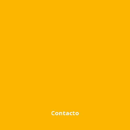
Cambiar moneda
Búsqueda avanzada
Venta
Alquiler
Contacto