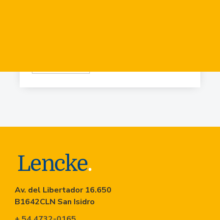
Virr.-Estacion
USD
84.919
Virr.-Estacion
USD
90.741
Av. del Libertador 16.650
B1642CLN San Isidro
+ 54 4732-0165