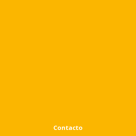
Cambiar moneda
Búsqueda avanzada
Venta
Alquiler
Contacto