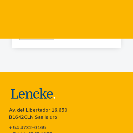
Virr.-Estacion
USD
84.919
Virr.-Estacion
USD
90.741
Av. del Libertador 16.650
B1642CLN San Isidro
+ 54 4732-0165