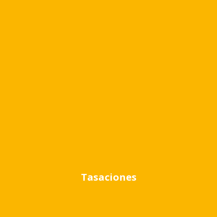
Disposición: Frente
Detalle
Exterior
Garage
Tasaciones
Ubicación