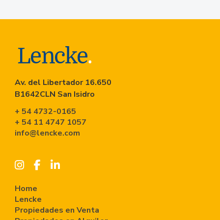
Av. del Libertador 16.650
B1642CLN San Isidro
+ 54 4732-0165
+ 54 11 4747 1057
info@lencke.com
Home
Lencke
Propiedades en Venta