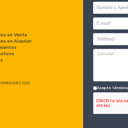
es en Venta
es en Alquiler
mientos
áuticos
es
ROPIEDADES 2025
Acepto término