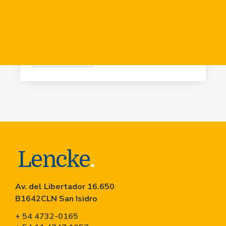
Virr.-Estacion
USD
84.919
Virr.-Estacion
USD
90.741
Av. del Libertador 16.650
B1642CLN San Isidro
+ 54 4732-0165