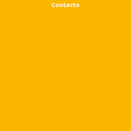
Contacto
Rango de precio:
$0
a
$1,000,000
BUSCAR PROPIEDADES
Quizá te pueda interesar
Virr.-Estacion
USD
80.479