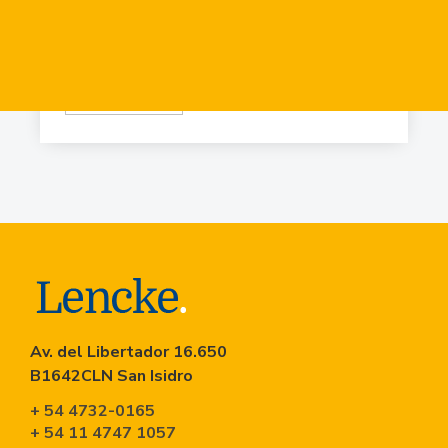
USD
84.919
Virr.-Estacion
USD
90.741
Av. del Libertador 16.650
B1642CLN San Isidro
+ 54 4732-0165
+ 54 11 4747 1057