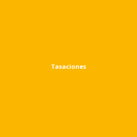
Detalle
Interior
Lavadero
Seguridad
Exterior
Garage
Parrilla
Tasaciones
Ubicación