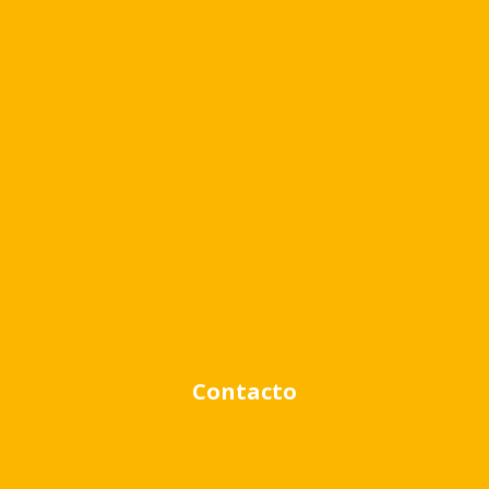
Búsqueda avanzada
Venta
Alquiler
Contacto