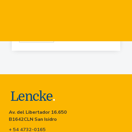
Virr.-Estacion
USD
84.919
Virr.-Estacion
USD
90.741
Av. del Libertador 16.650
B1642CLN San Isidro
+ 54 4732-0165