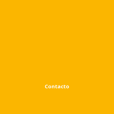
Cambiar moneda
Búsqueda avanzada
Venta
Alquiler
Contacto