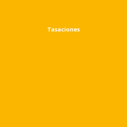
Detalle
Interior
Tasaciones
Seguridad
Exterior
Quincho
Garage
Pileta
Parrilla
Ubicación