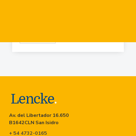
Virr.-Estacion
USD
84.919
Virr.-Estacion
USD
90.741
Av. del Libertador 16.650
B1642CLN San Isidro
+ 54 4732-0165