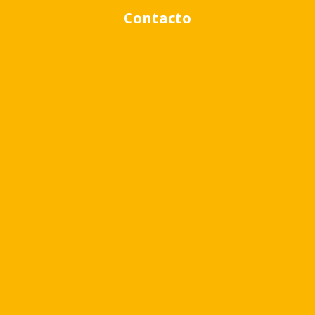
Contacto
Rango de precio:
$0
a
$1,000,000
BUSCAR PROPIEDADES
Quizá te pueda interesar
Virr.-Estacion
USD
80.479