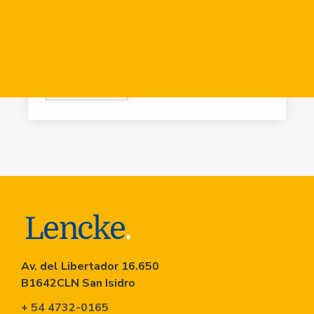
Virr.-Estacion
USD
84.919
Virr.-Estacion
USD
90.741
Av. del Libertador 16.650
B1642CLN San Isidro
+ 54 4732-0165