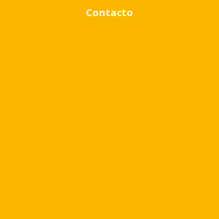
Contacto
Rango de precio:
$0
a
$1,000,000
BUSCAR PROPIEDADES
Quizá te pueda interesar
Virr.-Estacion
USD
80.479