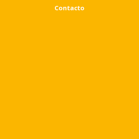
Contacto
Rango de precio:
$0
a
$1,000,000
BUSCAR PROPIEDADES
Quizá te pueda interesar
Virr.-Estacion
USD
80.479