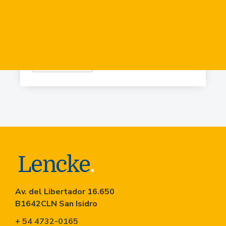
Virr.-Estacion
USD
84.919
Virr.-Estacion
USD
90.741
Av. del Libertador 16.650
B1642CLN San Isidro
+ 54 4732-0165