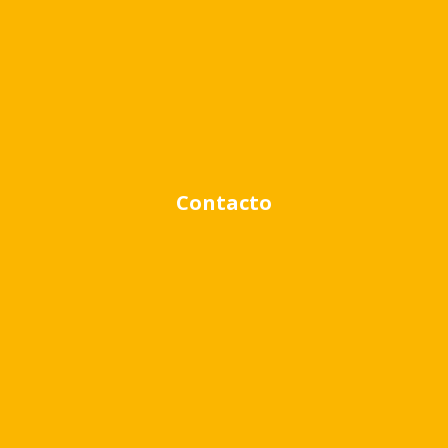
Venta
Alquiler
Contacto
Rango de precio:
$0
a
$1,000,000
BUSCAR PROPIEDADES