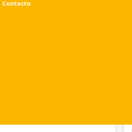
Contacto
Pileta
Parrilla