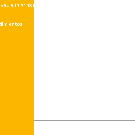
+54 9 11 3108 8477
info@lencke.com
dimientos
Tasaciones
Contacto