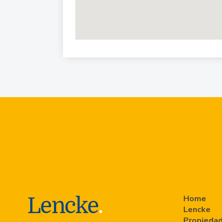
Home
Lencke
Propiedad