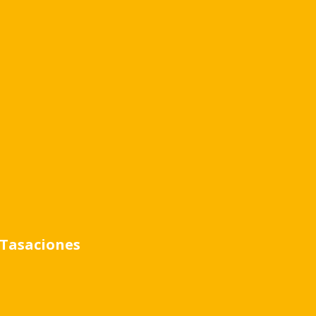
Tasaciones
E YACHT
LVEDERE YACHT