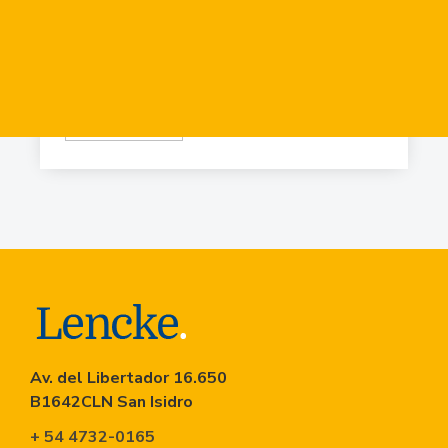
Virr.-Estacion
USD
84.919
Virr.-Estacion
USD
90.741
Av. del Libertador 16.650
B1642CLN San Isidro
+ 54 4732-0165