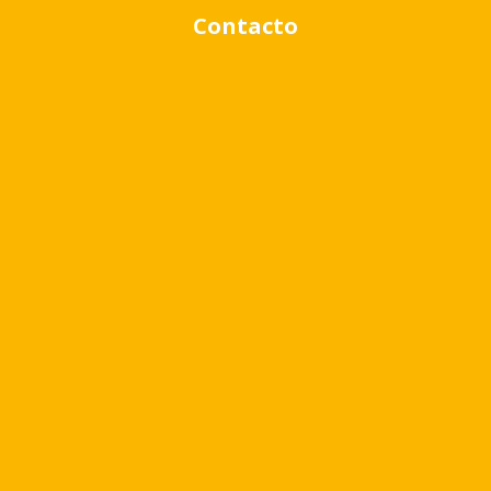
Contacto
Rango de precio:
$0
a
$1,000,000
BUSCAR PROPIEDADES
Quizá te pueda interesar
Virr.-Estacion
USD
80.479