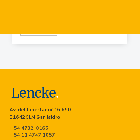
USD
84.919
Virr.-Estacion
USD
90.741
Av. del Libertador 16.650
B1642CLN San Isidro
+ 54 4732-0165
+ 54 11 4747 1057