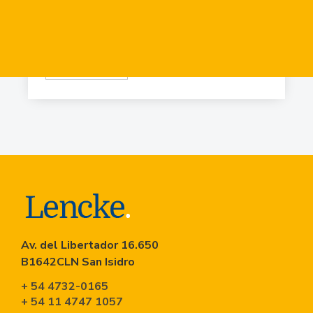
USD
84.919
Virr.-Estacion
USD
90.741
Av. del Libertador 16.650
B1642CLN San Isidro
+ 54 4732-0165
+ 54 11 4747 1057