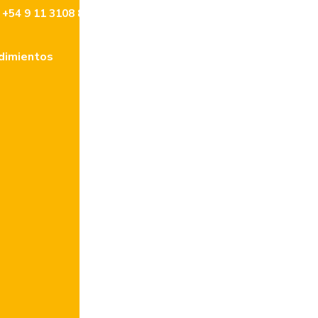
+54 9 11 3108 8477
info@lencke.com
dimientos
Tasaciones
Contacto