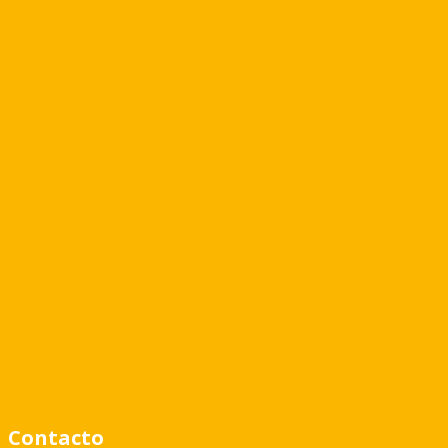
s
2 Baños
3 Ambientes
ntactanos por mail a info@lencke.com, llamanos a
 whatsapp al 1144204442 o visitanos en Avda.
 San Isidro.
Contacto