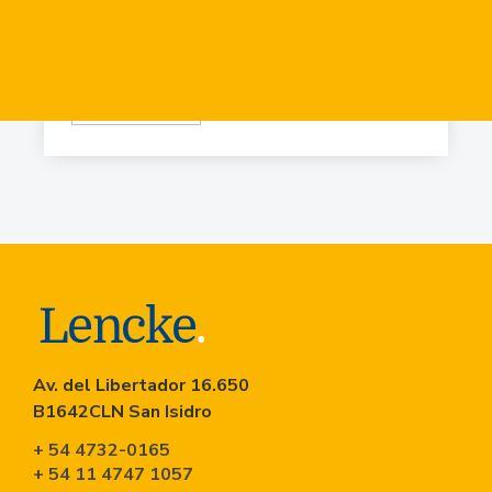
USD
84.919
Virr.-Estacion
USD
90.741
Av. del Libertador 16.650
B1642CLN San Isidro
+ 54 4732-0165
+ 54 11 4747 1057