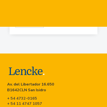
USD
84.919
Virr.-Estacion
USD
90.741
Av. del Libertador 16.650
B1642CLN San Isidro
+ 54 4732-0165
+ 54 11 4747 1057