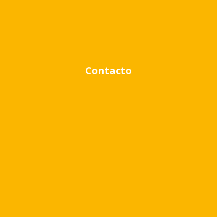
Contacto
Rango de precio:
$0
a
$1,000,000
BUSCAR PROPIEDADES