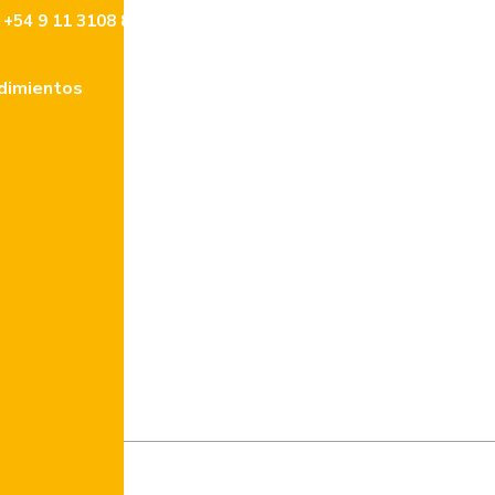
+54 9 11 3108 8477
info@lencke.com
dimientos
Tasaciones
Contacto