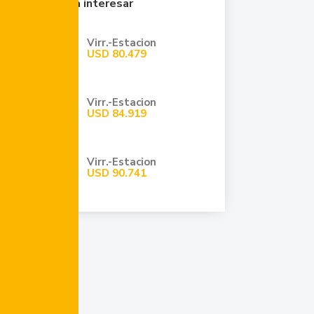
Quizá te pueda interesar
Virr.-Estacion
USD
80.479
Virr.-Estacion
USD
84.919
Virr.-Estacion
USD
90.741