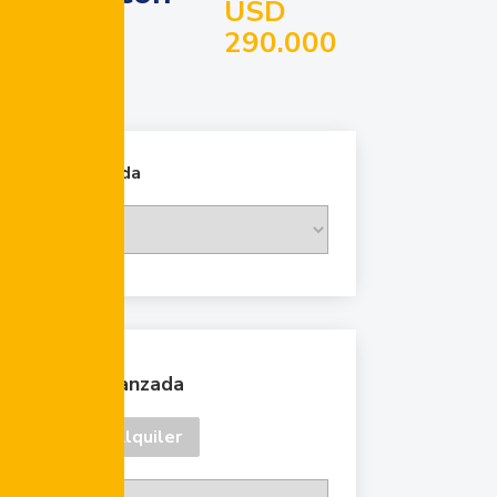
USD
290.000
Cambiar moneda
Búsqueda avanzada
Venta
Alquiler