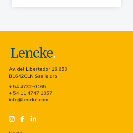
Av. del Libertador 16.650
B1642CLN San Isidro
+ 54 4732-0165
+ 54 11 4747 1057
info@lencke.com