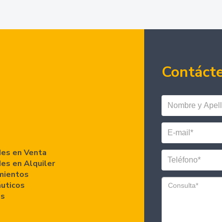
Contáct
es en Venta
es en Alquiler
mientos
áuticos
es