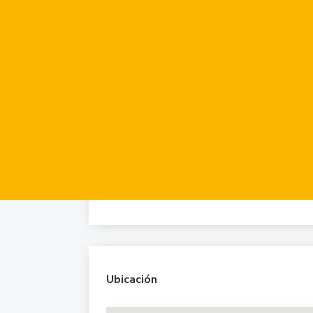
Detalle
Interior
Seguridad
Vista al jardín
Exterior
Quincho
Pileta
Ubicación