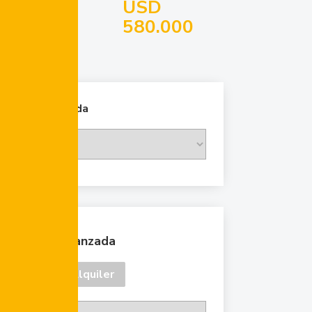
USD
580.000
Cambiar moneda
Búsqueda avanzada
Venta
Alquiler