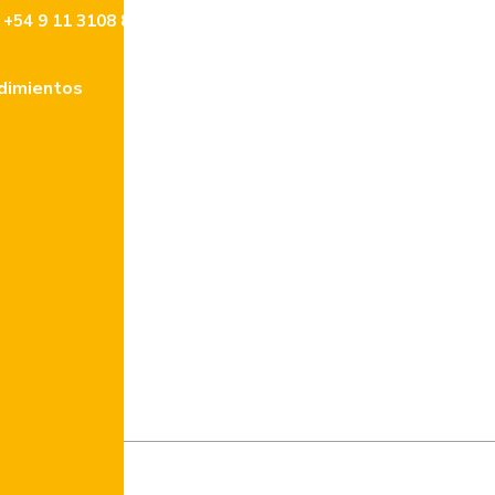
+54 9 11 3108 8477
info@lencke.com
dimientos
Tasaciones
Contacto