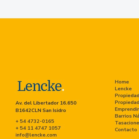
Home
Lencke
Propiedad
Propiedad
Av. del Libertador 16.650
Emprendi
B1642CLN San Isidro
Barrios N
+ 54 4732-0165
Tasacion
+ 54 11 4747 1057
Contacto
info@lencke.com