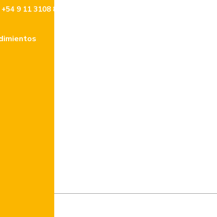
+54 9 11 3108 8477
info@lencke.com
dimientos
Tasaciones
Contacto