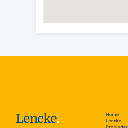
Home
Lencke
Propiedad