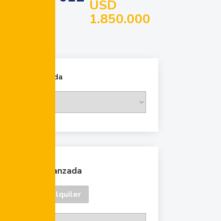
USD
1.850.000
Cambiar moneda
Búsqueda avanzada
Venta
Alquiler