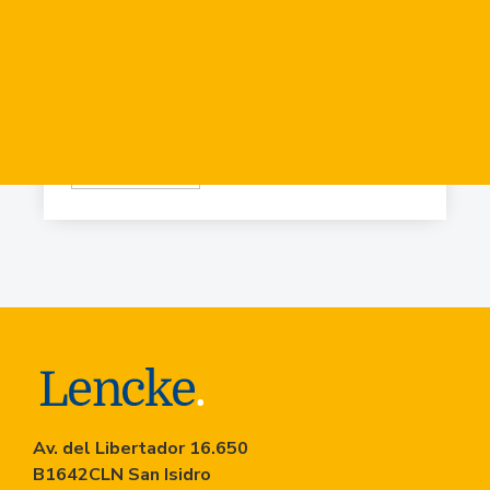
Virr.-Estacion
USD
84.919
Virr.-Estacion
USD
90.741
Av. del Libertador 16.650
B1642CLN San Isidro