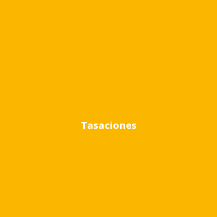
Detalle
Interior
Vista al jardín
Exterior
Tasaciones
Garage
Ubicación