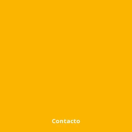
Cambiar moneda
Búsqueda avanzada
Venta
Alquiler
Contacto