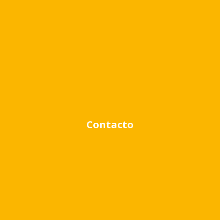
Búsqueda avanzada
Venta
Alquiler
Contacto