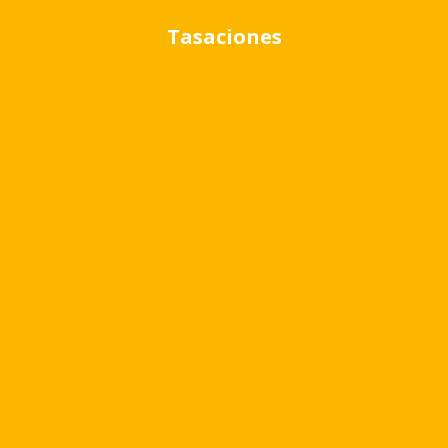
Tasaciones
Detalle
Exterior
Garage
Ubicación