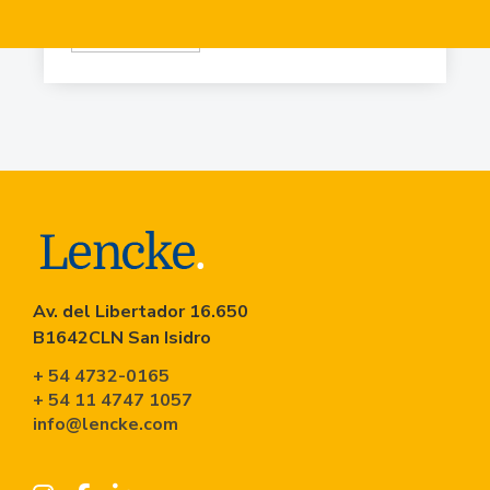
Virr.-Estacion
USD
90.741
Av. del Libertador 16.650
B1642CLN San Isidro
+ 54 4732-0165
+ 54 11 4747 1057
info@lencke.com