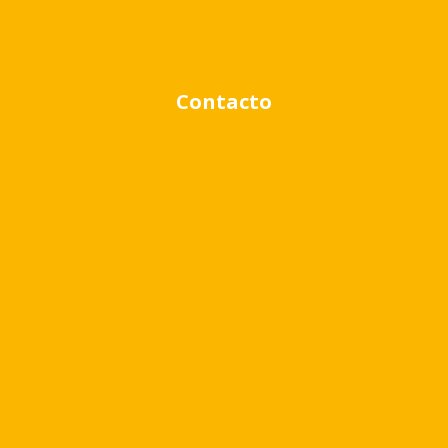
Contacto
Rango de precio:
$0
a
$1,000,000
BUSCAR PROPIEDADES