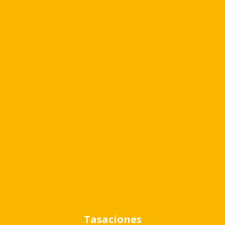
Maestro Sanchez, San Isidro.
Otras características
Baños: 1
Disposición: Frente
Detalle
Exterior
Terraza
Parrilla
Tasaciones