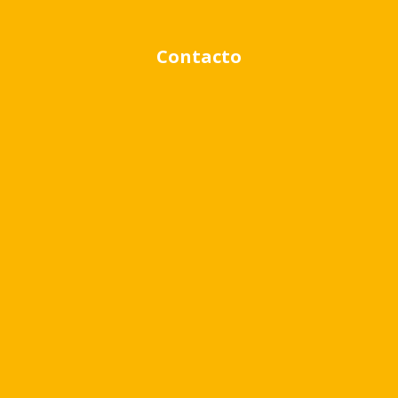
Contacto
Rango de precio:
$0
a
$1,000,000
BUSCAR PROPIEDADES
Quizá te pueda interesar