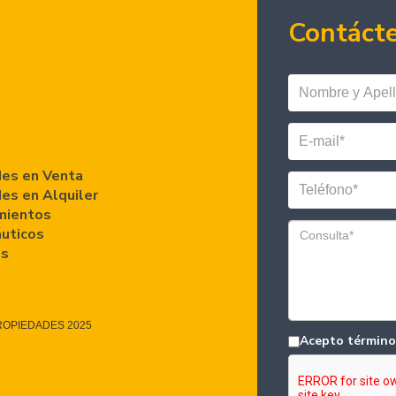
Contáct
es en Venta
es en Alquiler
mientos
áuticos
es
ROPIEDADES 2025
Acepto término