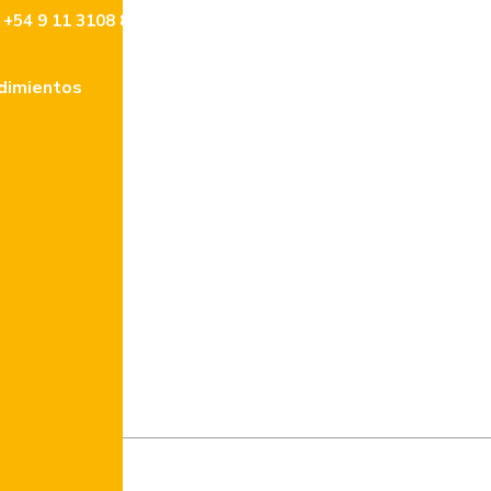
+54 9 11 3108 8477
info@lencke.com
dimientos
Tasaciones
Contacto