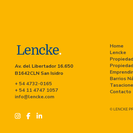
Home
Lencke
Propiedad
Propiedad
Av. del Libertador 16.650
Emprendi
B1642CLN San Isidro
Barrios N
+ 54 4732-0165
Tasacion
+ 54 11 4747 1057
Contacto
info@lencke.com
© LENCKE P