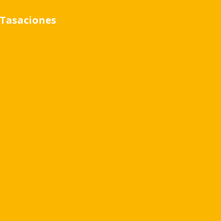
Tasaciones
0
2 Baños
on imagen de alta exposición comercial sobre colectora
ts de deposito y 100 mts de oficinas.
nas y a 300 mts de la salida a la autopista de la calle