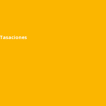
 rio
Tasaciones
s
1213.00 M2
500.00 M2
5 Ambientes
n un lote de 1213 mts2 ,con 26 mts de amarra,y 580
ependencia de servicio con baño de servicio,lavadero
mension con hogar tipo bosca,con vista al