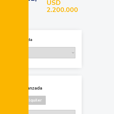
USD
2.200.000
Cambiar moneda
Búsqueda avanzada
Venta
Alquiler