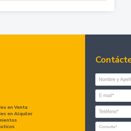
Contáct
es en Venta
es en Alquiler
mientos
áuticos