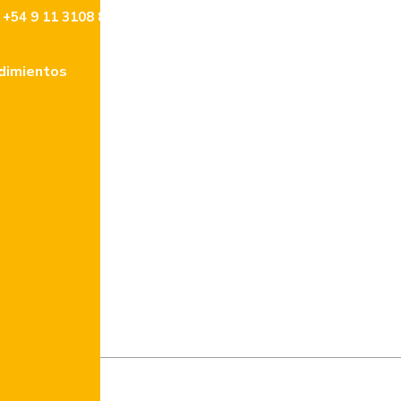
+54 9 11 3108 8477
info@lencke.com
dimientos
Tasaciones
Contacto