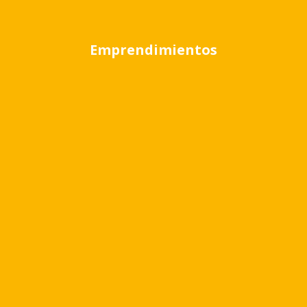
Emprendimientos
Home
Emprendimientos
TERRAZAS DEL CASCO
TERRAZAS DEL CASCO
CONSTITUCION 1420